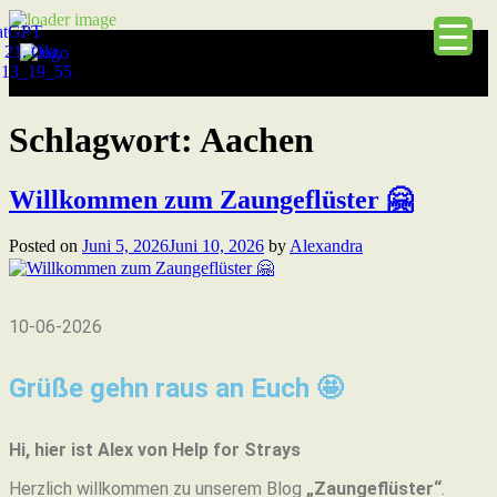
Schlagwort:
Aachen
Willkommen zum Zaungeflüster 🤗
Posted on
Juni 5, 2026
Juni 10, 2026
by
Alexandra
10-06-2026
Grüße gehn raus an Euch 🤩
Hi, hier ist Alex von Help for Strays
Herzlich willkommen zu unserem Blog
„Zaungeflüster“
.