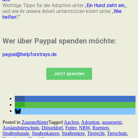
Wichtige Tipps für die Adoption unter „
Ein Hund zieht ein
„,
und wie ihr unsere Arbeit unterstützen könnt unter „
Wie
helfen
?“
Wer über Paypal spenden möchte:
paypal@helpforstrays.de
Jetzt spenden
Posted in
Zaungeflüster
Tagged
Aachen
,
Adoption
,
ausgesetzt
,
Auslandstierschutz
,
Düsseldorf
,
Futter
,
NRW
,
Roetgen
,
Straßenhunde
,
Straßenkatzen
,
Straßentiere
,
Tierrecht
,
Tierschutz
,