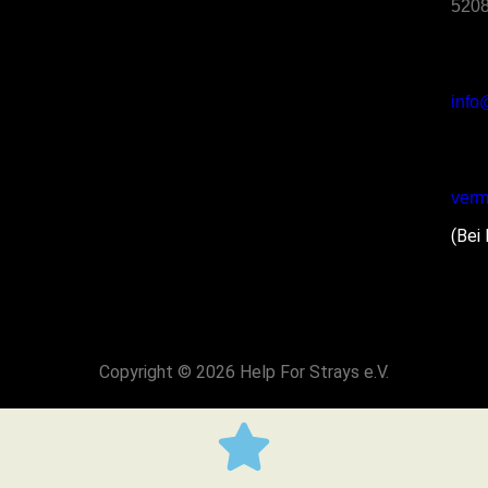
5208
info
verm
(Bei
Copyright © 2026 Help For Strays e.V.