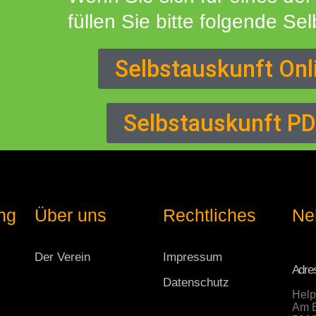
füllen Sie bitte folgende Se
Selbstauskunft Onl
Selbstauskunft P
ng
Über uns
Rechtliches
Ne
Der Verein
Impressum
Adre
Datenschutz
Help
Am B