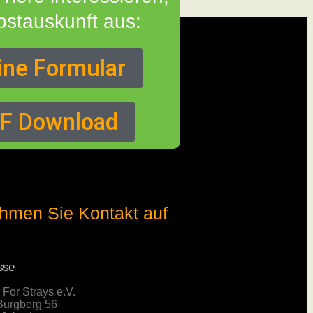
lbstauskunft aus:
ine Formular
DF Download
hmen Sie Kontakt auf
sse
 For Strays e.V.
urgberg 56