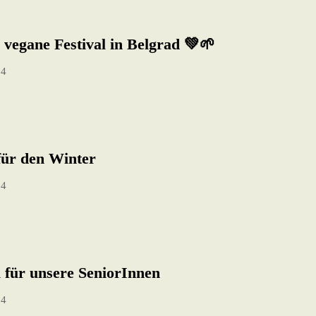
 vegane Festival in Belgrad 💚🌱
24
für den Winter
24
 für unsere SeniorInnen
24