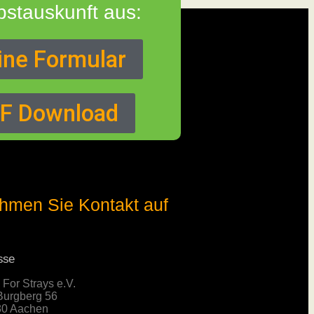
lbstauskunft aus:
ine Formular
DF Download
hmen Sie Kontakt auf
sse
 For Strays e.V.
urgberg 56
0 Aachen