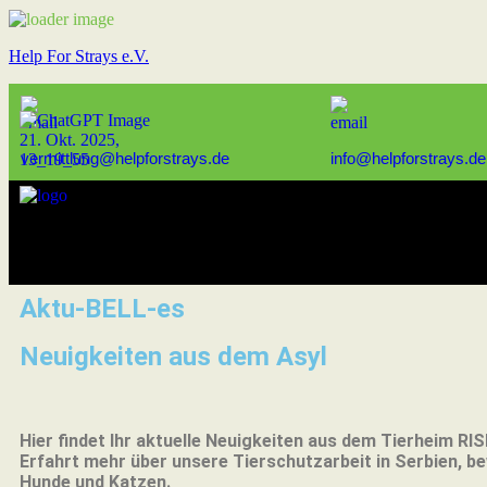
Help For Strays e.V.
vermittlung@helpforstrays.de
info@helpforstrays.de
Aktu-BELL-es
Neuigkeiten aus dem Asyl
Hier findet Ihr aktuelle Neuigkeiten aus dem Tierheim RIS
Erfahrt mehr über unsere Tierschutzarbeit in Serbien, 
Hunde und Katzen.