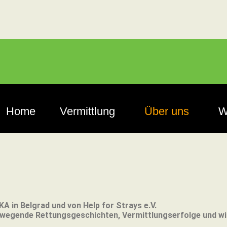
Home
Vermittlung
Über uns
W
KA in Belgrad und von Help for Strays e.V.
bewegende Rettungsgeschichten, Vermittlungserfolge und w