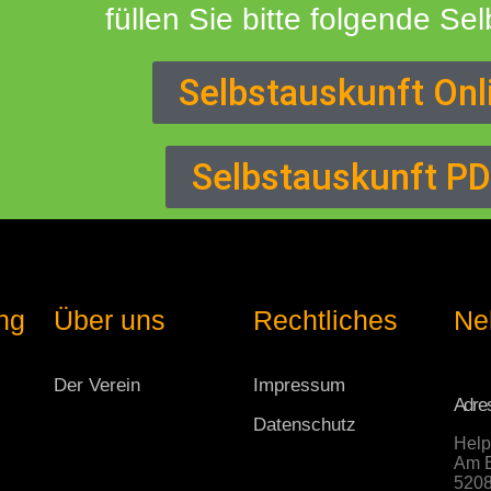
füllen Sie bitte folgende Se
Selbstauskunft Onl
Selbstauskunft P
ng
Über uns
Rechtliches
Ne
Der Verein
Impressum
Adre
Datenschutz
Help
Am B
5208