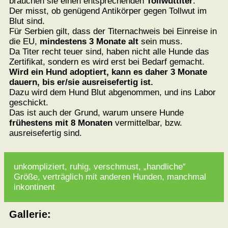
brauchen sie einen entsprechenden
Tollwuttiter
.
Der misst, ob genügend Antikörper gegen Tollwut im
Blut sind.
Für Serbien gilt, dass der Titernachweis bei Einreise in
die EU,
mindestens
3 Monate alt
sein muss.
Da Titer recht teuer sind, haben nicht alle Hunde das
Zertifikat, sondern es wird erst bei Bedarf gemacht.
Wird ein Hund adoptiert, kann es daher 3 Monate
dauern, bis er/sie ausreisefertig ist.
Dazu wird dem Hund Blut abgenommen, und ins Labor
geschickt.
Das ist auch der Grund, warum unsere Hunde
frühestens mit 8 Monaten
vermittelbar, bzw.
ausreisefertig sind.
unkompliziert, ruhig, verschmust, „handliche“
Größe, verträglich mit anderen Hunden, manchmal
inkontinent
Gallerie: