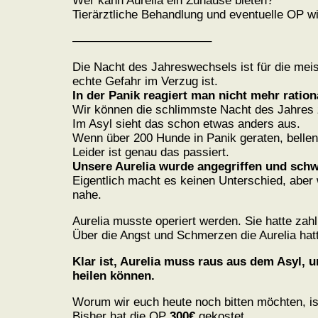
Wer kann Aurelia ein Zuhause bieten?
Tierärztliche Behandlung und eventuelle OP w
———————————–
Die Nacht des Jahreswechsels ist für die meist
echte Gefahr im Verzug ist.
In der Panik reagiert man nicht mehr ration
Wir können die schlimmste Nacht des Jahres z
Im Asyl sieht das schon etwas anders aus.
Wenn über 200 Hunde in Panik geraten, bellen,
Leider ist genau das passiert.
Unsere Aurelia wurde angegriffen und schwe
Eigentlich macht es keinen Unterschied, aber 
nahe.
Aurelia musste operiert werden. Sie hatte zah
Über die Angst und Schmerzen die Aurelia hat
Klar ist, Aurelia muss raus aus dem Asyl, 
heilen können.
Worum wir euch heute noch bitten möchten, is
Bisher hat die OP
300€
gekostet.